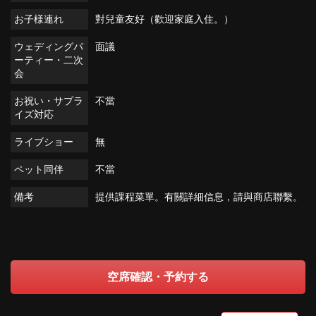
お子様連れ
對兒童友好（歡迎家庭入住。）
ウェディングパ
面議
ーティー・二次
会
お祝い・サプラ
不當
イズ対応
ライブショー
無
ペット同伴
不當
備考
提供課程菜單。有關詳細信息，請與商店聯繫。
空席確認・予約する