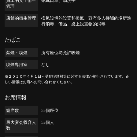
員工的安全衛生
佩戴口罩
勤洗手
管理
店鋪的衛生管理
換氣設備的設置和換氣
對有多人接觸的場所進
行消毒
備品、桌上設置物的消毒
たばこ
禁煙・喫煙
所有座位均允許吸煙
喫煙専用室
なし
※２０２０年４月１日～受動喫煙対策に関する法律が施行されています。正
しい情報はお店へお問い合わせください。
お席情報
総席数
52個座位
最大宴会収容人
52個人
数