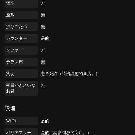
個室
無
座敷
無
掘りごたつ
無
カウンター
是的
ソファー
無
テラス席
無
貸切
憲章允許（請諮詢您的商店。）
夜景がきれいな
無
お席
設備
Wi-Fi
是的
バリアフリー
是的（請諮詢您的商店。）