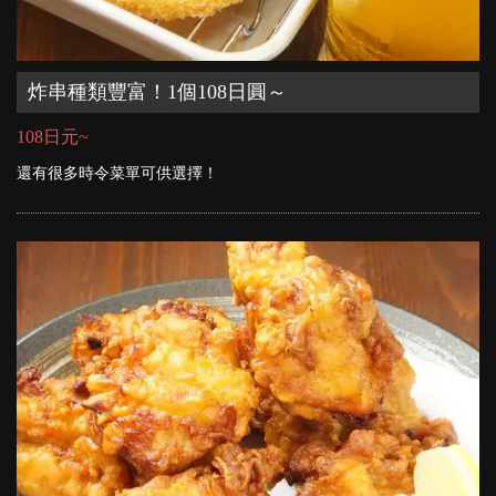
炸串種類豐富！1個108日圓～
108日元~
還有很多時令菜單可供選擇！