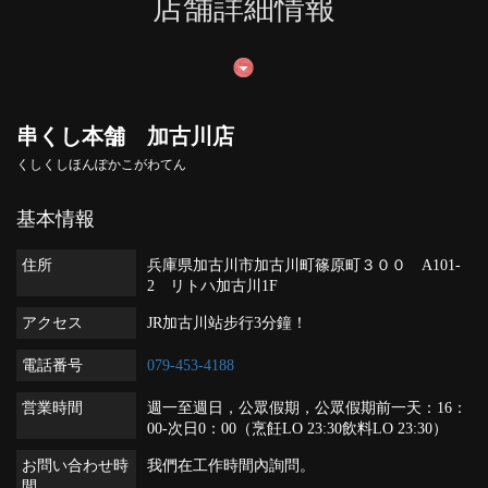
店舗詳細情報
串くし本舗 加古川店
くしくしほんぽかこがわてん
基本情報
住所
兵庫県加古川市加古川町篠原町３００ A101-
2 リトハ加古川1F
アクセス
JR加古川站步行3分鐘！
電話番号
079-453-4188
営業時間
週一至週日，公眾假期，公眾假期前一天：16：
00-次日0：00（烹飪LO 23:30飲料LO 23:30）
お問い合わせ時
我們在工作時間內詢問。
間