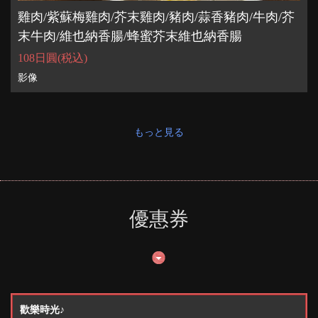
雞肉/紫蘇梅雞肉/芥末雞肉/豬肉/蒜香豬肉/牛肉/芥
末牛肉/維也納香腸/蜂蜜芥末維也納香腸
108日圓
(税込)
影像
もっと見る
優惠券
歡樂時光♪