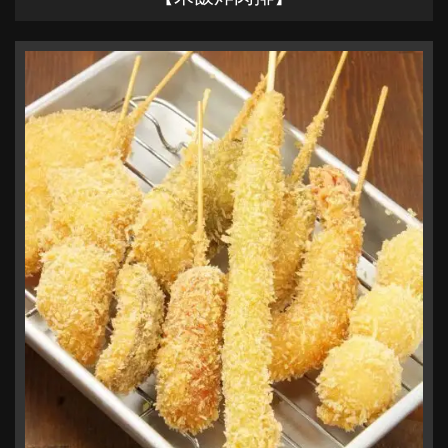
兵庫県加古川市加古川町篠原町３００ A101-2 リトハ加古川1F
https://kushikakogawa.owst.jp/
お店情報をコピー
閉じる