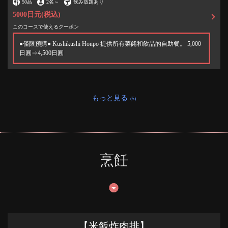
50品
2名
～
飲み放題あり
5000日元
(税込)
このコースで使えるクーポン
●僅限預購● Kushikushi Honpo 提供所有菜餚和飲品的自助餐。 5,000
日圓⇒4,500日圓
もっと見る
(5)
烹飪
この店舗情報をシェアする
串くし本舗 加古川店
【米飯炸肉排】