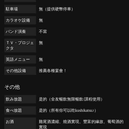
駐車場
無（提供硬幣停車）
カラオケ設備
無
バンド演奏
不當
ＴＶ・プロジェ
無
クタ
英語メニュー
無
その他設備
推薦各種宴會！
その他
飲み放題
是的（全友暢飲無限暢飲/課程使用）
食べ放題
是的（所有你可以吃kushikatsu♪）
お酒
雞尾酒濃縮、燒酒實現、豐富的緣故、葡萄酒的
實現