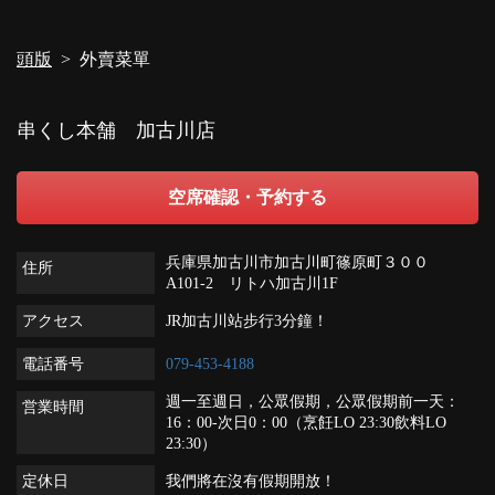
外賣菜單 | 串くし本舗 加古川店
兵庫県加古川市加古川町篠原町３００ A101-2 リトハ加古川1F
頭版
外賣菜單
https://kushikakogawa.owst.jp/takeouts
お店情報をコピー
串くし本舗 加古川店
空席確認・予約する
兵庫県加古川市加古川町篠原町３００
閉じる
住所
A101-2 リトハ加古川1F
アクセス
JR加古川站步行3分鐘！
電話番号
079-453-4188
週一至週日，公眾假期，公眾假期前一天：
営業時間
16：00-次日0：00（烹飪LO 23:30飲料LO
23:30）
定休日
我們將在沒有假期開放！