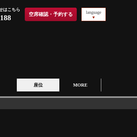
せはこちら
language
空席確認・予約する
4188
圖
座位
MORE