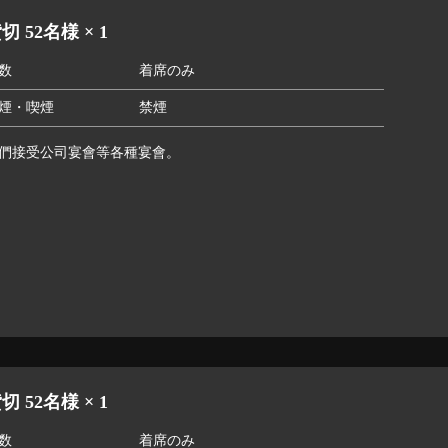
切 52名様 × 1
数
着席のみ
煙・喫煙
禁煙
們接受公司宴會等各種宴會。
切 52名様 × 1
数
着席のみ