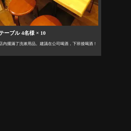
テーブル 4名様 × 10
店內擺滿了洗漱用品。建議在公司喝酒，下班後喝酒！