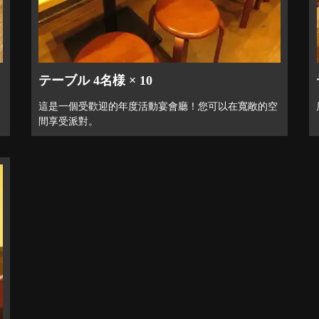
テーブル 4名様 × 10
這是一個受歡迎的年度活動宴會廳！您可以在寬敞的空
間享受派對。