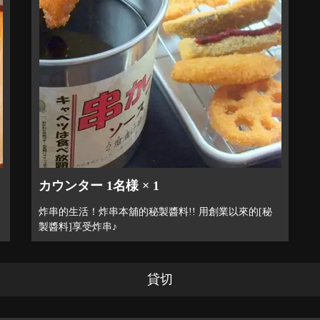
カウンター 1名様 × 1
！
炸串的生活！炸串本舖的秘製醬料!! 用創業以來的[秘
製醬料]享受炸串♪
貸切