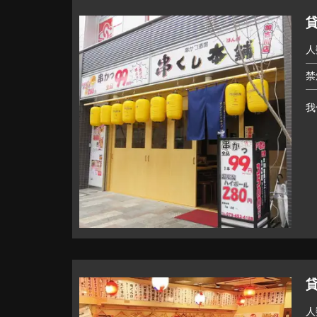
貸
人
禁
我
貸
人