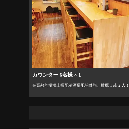
カウンター 6名様 × 1
在寬敞的櫃檯上搭配清酒搭配的菜餚。推薦 1 或 2 人