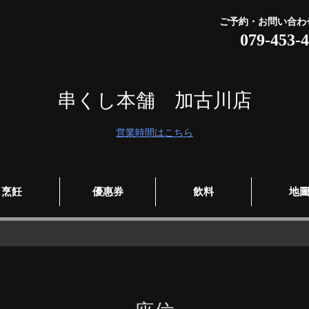
ご予約・お問い合わ
079-453-
串くし本舗 加古川店
営業時間はこちら
烹飪
優惠券
飲料
地