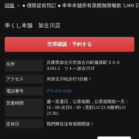
頭版
● 僅限提前預訂 ● 串串本舖所有菜餚無限暢飲 5,000 日元
串くし本舗 加古川店
空席確認・予約する
兵庫県加古川市加古川町篠原町３００
住所
A101-2 リトハ加古川1F
アクセス
JR加古川站步行3分鐘！
電話番号
079-453-4188
週一至週日，公眾假期，公眾假期前一天：
営業時間
16：00-次日0：00（烹飪LO 23:30飲料LO
23:30）
定休日
我們將在沒有假期開放！