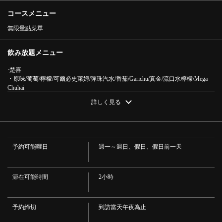
コースメニュー
無限量點菜單
飲み放題メニュー
·楚喜
この店舗情報をシェアする
・原味/葡萄/檸檬/可爾必史萊姆/彈珠汽水/番茄/Garichu/真金/流口水檸檬/Mega
Chuhai
啤酒
● 僅限提前預訂 ● 串串本舖所有菜餚無限暢飲 5,000 日元 ⇒
詳しく見る
·朝日超幹
4,500 日元 | 串くし本舗 加古川店
·非酒精飲料
兵庫県加古川市加古川町篠原町３００ A101-2 リトハ加古川1F
・無酒精啤酒/兒童高球/丘比高球/無酒精雞尾酒
·葡萄酒
https://kushikakogawa.owst.jp/courses/174336178
・杯裝葡萄酒（紅酒/白酒） ・杯裝葡萄酒（紅酒/白酒）
予約可能曜日
週一～週日、假日、假日前一天
梅酒
お店情報をコピー
・奶奶的傳統梅酒
·清酒
・白香超辣
滞在可能時間
2小時
·燒酒
・【大麥】喜助/【地瓜】生助/燒酒高球杯【大麥】一番福田【地瓜】金九郎
·高球
予約締切
到訪當天午夜為止
・黑日華高球/傑克高球/彈珠汽水高球/葡萄高球/可爾必思高球/可樂高球/薑汁高
球/男木高球（濃）