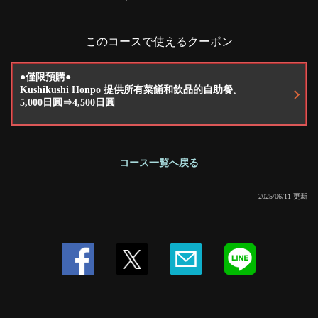
閉じる
·雞尾酒
・卡西斯蘇打水/卡西斯烏龍茶/卡西斯橙子茶/桃子烏龍茶/毛茸茸的臍橙茶/荔枝
蘇打水/荔枝橙子茶/香迪加夫茶/紅眼茶
このコースで使えるクーポン
·軟飲料
・烏龍茶／薑汁汽水／可樂／柳橙汁／瓶裝波子汽水／可爾必思／可爾必思汽
水／Real Gold
●僅限預購●
Kushikushi Honpo 提供所有菜餚和飲品的自助餐。
5,000日圓⇒4,500日圓
コース一覧へ戻る
2025/06/11 更新