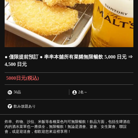
● 僅限提前預訂 ● 串串本舖所有菜餚無限暢飲 5,000 日元 ⇒
4,500 日元
5000日元
(税込)
50品
2名
～
飲み放題あり
炸串、炸物、沙拉、米飯等各種菜色均可無限暢飲！飲品方面，包括生啤酒在
內的酒水菜單也一應俱全，無限暢飲！無論是酒會、宴會、女生聚會、聯誼
會，或是迎送會，都歡迎您來這裡享用！