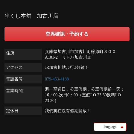
串くし本舗 加古川店
空席確認・予約する
兵庫県加古川市加古川町篠原町３００
住所
A101-2 リトハ加古川1F
アクセス
JR加古川站步行3分鐘！
電話番号
079-453-4188
週一至週日，公眾假期，公眾假期前一天：
営業時間
16：00-次日0：00（烹飪LO 23:30飲料LO
23:30）
定休日
我們將在沒有假期開放！
language