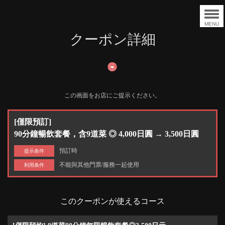
MENU
クーポン詳細
この画面をお店にご提示ください。
[僅限預訂]
90分鐘暢飲套餐，含9道菜 ◎ 4,000日圓 → 3,500日圓
預訂時
提示条件
不能與其他門票/服務一起使用
利用条件
このクーポンが使えるコース