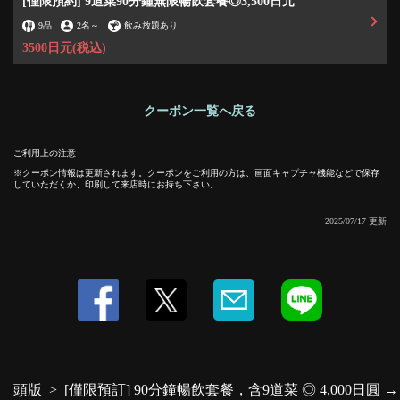
[僅限預約] 9道菜90分鐘無限暢飲套餐◎3,500日元
9品
2名
～
飲み放題あり
3500日元
(税込)
クーポン一覧へ戻る
この店舗情報をシェアする
ご利用上の注意
[僅限預訂] 90分鐘暢飲套餐，含9道菜 ◎ 4,000日圓 → 3,500
クーポン情報は更新されます。クーポンをご利用の方は、画面キャプチャ機能などで保存
日圓 | 串くし本舗 加古川店
していただくか、印刷して来店時にお持ち下さい。
兵庫県加古川市加古川町篠原町３００ A101-2 リトハ加古川1F
2025/07/17 更新
https://kushikakogawa.owst.jp/coupons/203043617
お店情報をコピー
頭版
[僅限預訂] 90分鐘暢飲套餐，含9道菜 ◎ 4,000日圓 → 
閉じる