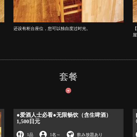
还设有柜台座位，您可以独自度过时光。
【
屋
套餐
●爱酒人士必看●无限畅饮（含生啤酒）
1,500日元
1品
1名
～
飲み放題あり