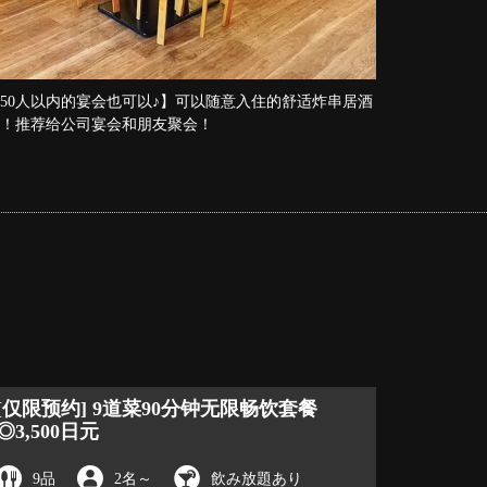
50人以内的宴会也可以♪】可以随意入住的舒适炸串居酒
！推荐给公司宴会和朋友聚会！
[仅限预约] 9道菜90分钟无限畅饮套餐
◎3,500日元
9品
2名
～
飲み放題あり