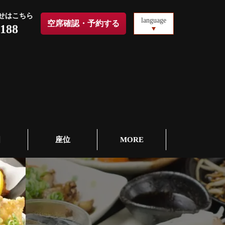
せはこちら
language
空席確認・予約する
4188
图
座位
MORE