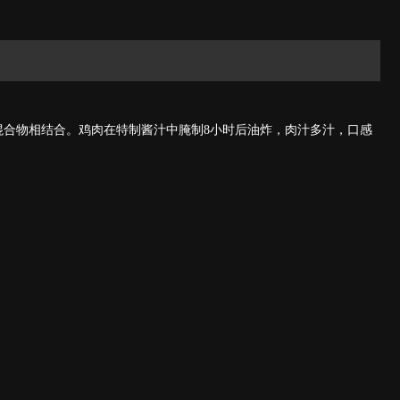
混合物相结合。鸡肉在特制酱汁中腌制8小时后油炸，肉汁多汁，口感