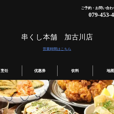
ご予約・お問い合わ
079-453-
串くし本舗 加古川店
営業時間はこちら
烹饪
优惠券
饮料
地