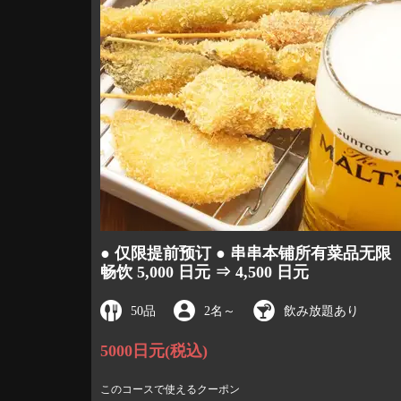
● 仅限提前预订 ● 串串本铺所有菜品无限
畅饮 5,000 日元 ⇒ 4,500 日元
50品
2名
～
飲み放題あり
5000日元
(税込)
このコースで使えるクーポン