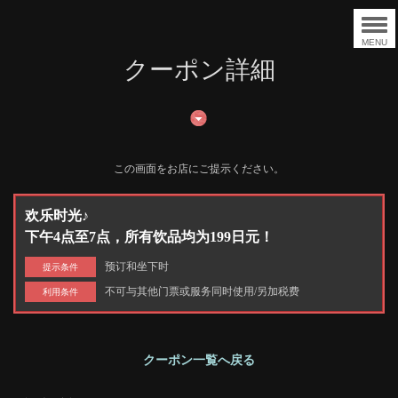
MENU
クーポン詳細
この画面をお店にご提示ください。
欢乐时光♪
下午4点至7点，所有饮品均为199日元！
预订和坐下时
提示条件
不可与其他门票或服务同时使用/另加税费
利用条件
クーポン一覧へ戻る