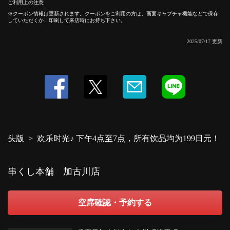
ご利用上の注意
クーポン情報は更新されます。クーポンをご利用の方は、画面キャプチャ機能などで保存
していただくか、印刷して来店時にお持ち下さい。
この店舗情報をシェアする
2025/07/17 更新
欢乐时光♪ 下午4点至7点，所有饮品均为199日元！ | 串くし
本舗 加古川店
兵庫県加古川市加古川町篠原町３００ A101-2 リトハ加古川1F
https://kushikakogawa.owst.jp/coupons/201670526
お店情報をコピー
头版
欢乐时光♪ 下午4点至7点，所有饮品均为199日元！
串くし本舗 加古川店
閉じる
空席確認・予約する