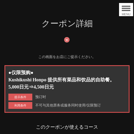
MENU
クーポン詳細
この画面をお店にご提示ください。
●仅限预购●
Kushikushi Honpo 提供所有菜品和饮品的自助餐。
5,000日元⇒4,500日元
预订时
提示条件
不可与其他票务或服务同时使用/仅限预订
利用条件
このクーポンが使えるコース