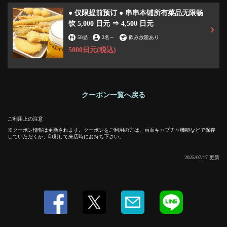
● 仅限提前预订 ● 串串本铺所有菜品无限畅
饮 5,000 日元 ⇒ 4,500 日元
50品
2名
～
飲み放題あり
5000日元
(税込)
この店舗情報をシェアする
クーポン一覧へ戻る
●仅限预购● Kushikushi Honpo 提供所有菜品和饮品的自助
ご利用上の注意
餐。 5,000日元⇒4,500日元 | 串くし本舗 加古川店
クーポン情報は更新されます。クーポンをご利用の方は、画面キャプチャ機能などで保存
兵庫県加古川市加古川町篠原町３００ A101-2 リトハ加古川1F
していただくか、印刷して来店時にお持ち下さい。
https://kushikakogawa.owst.jp/coupons/174378801
2025/07/17 更新
お店情報をコピー