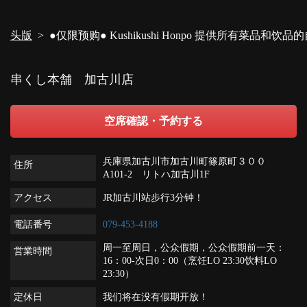
閉じる
头版
●仅限预购● Kushikushi Honpo 提供所有菜品和饮品的
串くし本舗 加古川店
空席確認・予約する
兵庫県加古川市加古川町篠原町３００
住所
A101-2 リトハ加古川1F
アクセス
JR加古川站步行3分钟！
電話番号
079-453-4188
周一至周日，公众假期，公众假期前一天：
営業時間
16：00-次日0：00（烹饪LO 23:30饮料LO
23:30）
定休日
我们将在没有假期开放！