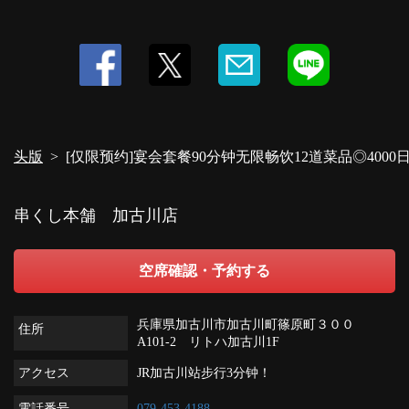
头版
[仅限预约]宴会套餐90分钟无限畅饮12道菜品◎4000
串くし本舗 加古川店
空席確認・予約する
兵庫県加古川市加古川町篠原町３００
住所
A101-2 リトハ加古川1F
アクセス
JR加古川站步行3分钟！
電話番号
079-453-4188