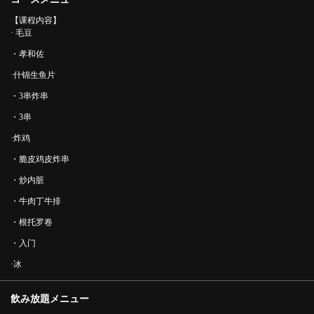
【课程内容】
· 毛豆
・孝和佐
·什锦生鱼片
・3串炸串
・3串
·炸鸡
・脆皮鸡皮炸串
・炒内脏
・牛肉丁牛排
・根托罗卷
・入门
·冰
飲み放題メニュー