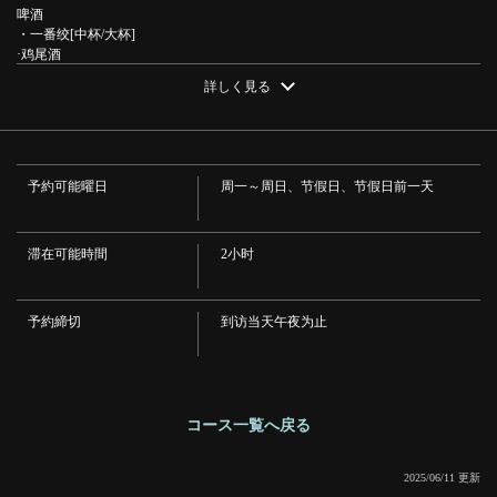
啤酒
・一番绞[中杯/大杯]
この店舗情報をシェアする
·鸡尾酒
・卡西斯苏打水 / 卡西斯乌龙茶 / 卡西斯橙 / 桃子乌龙 / 毛茸茸肚脐 / 荔枝苏打水
詳しく見る
/ 荔枝橙 / Shandy Gaff / 红眼
[仅限预约]宴会套餐90分钟无限畅饮12道菜品◎4000日元 | 串
·楚喜
くし本舗 加古川店
・苦味柠檬和酸橙/柠檬/酸橙/葡萄/原味/汽水/可尔必思/番茄/Garichu
兵庫県加古川市加古川町篠原町３００ A101-2 リトハ加古川1F
·清酒
・白鹤（热/冷）
https://kushikakogawa.owst.jp/courses/171904217
予約可能曜日
周一～周日、节假日、节假日前一天
梅酒
・万锦梅酒[玻璃杯]
お店情報をコピー
·高球
・海波杯 / 可口海波杯 / 姜汁海波杯 / 弹珠海波杯 / 葡萄海波杯 / 可尔必思海波杯
滞在可能時間
2小时
/ 曼利海波杯（浓） / 乌玛海波杯 / 乌玛海波可乐 / 乌玛海姜 / 超级海波杯 / 超级
乌玛海波杯
·烧酒
予約締切
到访当天午夜为止
・[小麦]狗/[小麦]喜助/[土豆]南高/[土豆]茂助
·葡萄酒
・Frangia（红/白） 玻璃杯/斯坦葡萄酒（红/白）
閉じる
・红酒苏打水]
・红色高冲
コース一覧へ戻る
·非酒精饮料
・无酒精啤酒味饮料麒麟零一/儿童高球/丘比高球/无酒精鸡尾酒
·软饮料
2025/06/11 更新
・乌龙茶/姜汁汽水/可乐/橙汁/宾汽水/可尔必思/可尔必思苏打水