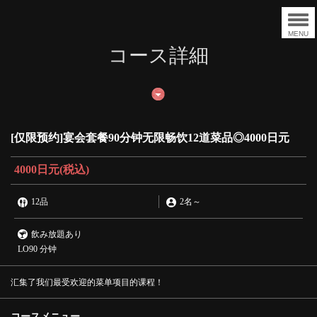
MENU
コース詳細
[仅限预约]宴会套餐90分钟无限畅饮12道菜品◎4000日元
4000日元
(税込)
12品
2名
～
飲み放題あり
LO90 分钟
汇集了我们最受欢迎的菜单项目的课程！
コースメニュー