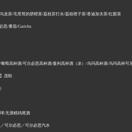
乌龙茶/毛茸茸的脐橙茶/荔枝苏打水/荔枝橙子茶/香迪加夫茶/红眼茶
/番茄/Garichu
/葡萄高杯酒/可尔必思高杯酒/曼利高杯酒（浓）/乌玛高杯酒/乌玛高杯可
豆】茂助
白）
高球/无酒精鸡尾酒
水／可尔必思／可尔必思汽水