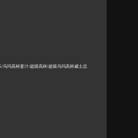
乐/乌玛高杯姜汁/超级高杯/超级乌玛高杯威士忌