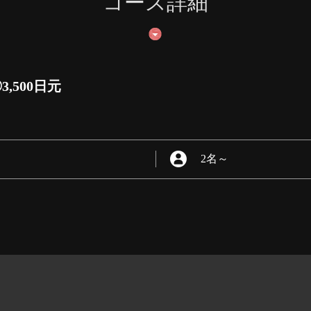
コース詳細
,500日元
2名
～