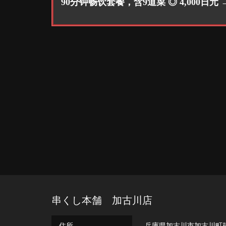
90分钟畅饮套餐，含9道菜 ◎ 4,000日元 →
串くし本舗 加古川店
住所
兵庫県加古川市加古川町篠原