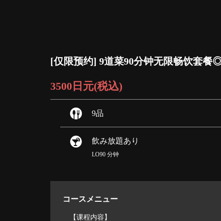
[仅限预约] 9道菜90分钟无限畅饮套餐◎3
3500日元
(税込)
9品
飲み放題あり
LO90 分钟
コースメニュー
【课程内容】