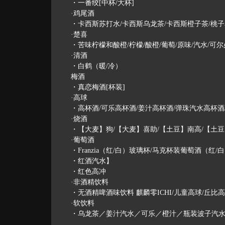
・一番绞[中杯/大杯]
·鸡尾酒
・卡西斯苏打水/卡西斯乌龙茶/卡西斯橙子茶/桃子
·楚喜
・苦味柠檬和酸橙/柠檬/酸橙/葡萄/原味/汽水/可尔必思
·清酒
・白鹤（暖/冷）
梅酒
・真恋梅酒[杯装]
·高球
・高杯酒/可乐高杯酒/姜汁高杯酒/弹珠汽水高杯酒
·烧酒
・【大麦】狗/【大麦】喜助/【土豆】南高/【土
·葡萄酒
・Franzia（红/白）玻璃杯/马克杯装葡萄酒（红/
・红酒汽水】
・红色高冲
·非酒精饮料
・无酒精啤酒味饮料 麒麟零ICHI/儿童高球/丘比
·软饮料
・乌龙茶／姜汁汽水／可乐／橙汁／瓶装波子汽