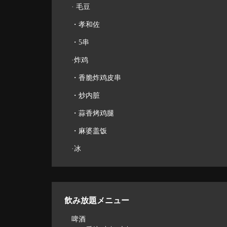
· 毛豆
・孝和佐
・5串
·炸鸡
・香脆炸鸡皮串
・炒内脏
・蒜香烤鸡腿
・麻婆盖饭
·冰
飲み放題メニュー
啤酒