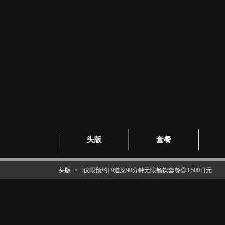
头版
套餐
头版
[仅限预约] 9道菜90分钟无限畅饮套餐◎3,500日元