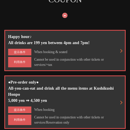
Happy hour♪
All drinks are 199 yen between 4pm and 7pm!
When booking & seated
提示条件
Cannot be used in conjunction with other tickets or
利用条件
services/+tax
●Pre-order only●
All-you-can-eat and drink all the menu items at Kushikushi
Honpo
5,000 yen ⇒ 4,500 yen
When booking
提示条件
Cannot be used in conjunction with other tickets or
利用条件
services/Reservation only