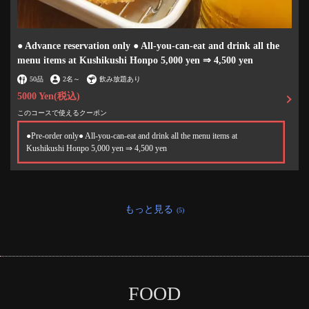
● Advance reservation only ● All-you-can-eat and drink all the
menu items at Kushikushi Honpo 5,000 yen ⇒ 4,500 yen
50品
2名
～
飲み放題あり
5000 Yen
(税込)
このコースで使えるクーポン
●Pre-order only● All-you-can-eat and drink all the menu items at
Kushikushi Honpo 5,000 yen ⇒ 4,500 yen
もっと見る
(5)
FOOD