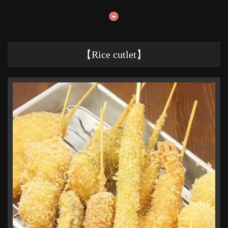
この店舗情報をシェアする
【Rice cutlet】
串くし本舗 加古川店
兵庫県加古川市加古川町篠原町３００ A101-2 リトハ加古川1F
https://kushikakogawa.owst.jp/
お店情報をコピー
閉じる