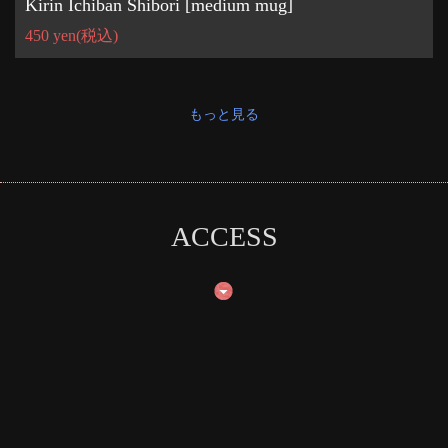
Kirin Ichiban Shibori [medium mug]
450 yen
(税込)
もっと見る
ACCESS