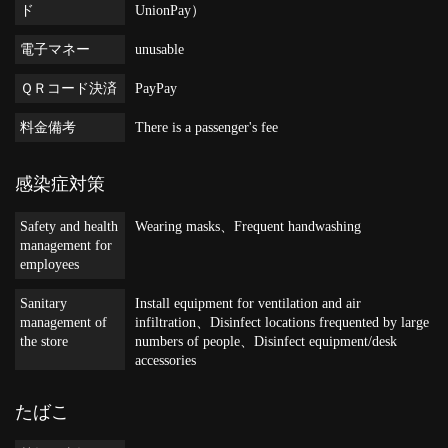
ド
UnionPay）
電子マネー
unusable
ＱＲコード決済
PayPay
料金備考
There is a passenger's fee
感染症対策
Safety and health
Wearing masks
Frequent handwashing
management for
employees
Sanitary
Install equipment for ventilation and air
management of
infiltration
Disinfect locations frequented by large
the store
numbers of people
Disinfect equipment/desk
accessories
たばこ