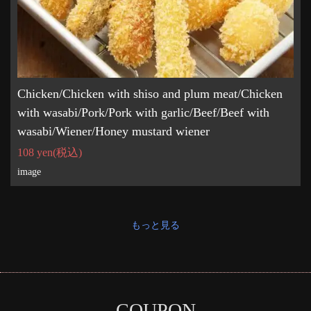
Chicken/Chicken with shiso and plum meat/Chicken
with wasabi/Pork/Pork with garlic/Beef/Beef with
wasabi/Wiener/Honey mustard wiener
108 yen
(税込)
image
もっと見る
COUPON