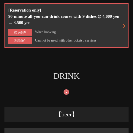
[Reservation only]
90-minute all-you-can-drink course with 9 dishes ◎ 4,000 yen
→ 3,500 yen
When booking
提示条件
Can not be used with other tickets / services
利用条件
DRINK
【beer】