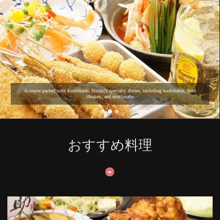
A course packed with Kushikushi Honpo's specialty dishes, including kushikatsu, fried
chicken, and motsunabe
おすすめ料理