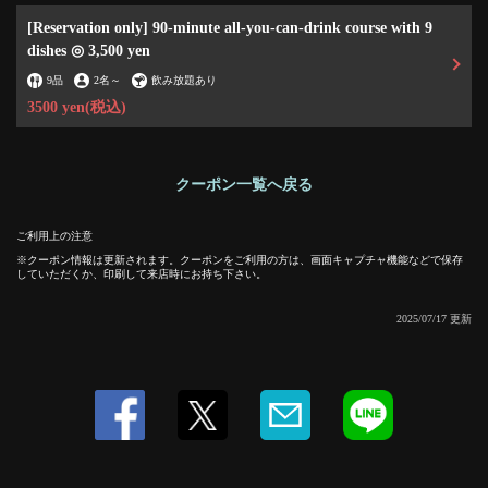
[Reservation only] 90-minute all-you-can-drink course with 9
dishes ◎ 3,500 yen
9品
2名
～
飲み放題あり
3500 yen
(税込)
この店舗情報をシェアする
クーポン一覧へ戻る
[Reservation only] 90-minute all-you-can-drink course with 9
ご利用上の注意
dishes ◎ 4,000 yen → 3,500 yen | 串くし本舗 加古川店
クーポン情報は更新されます。クーポンをご利用の方は、画面キャプチャ機能などで保存
していただくか、印刷して来店時にお持ち下さい。
兵庫県加古川市加古川町篠原町３００ A101-2 リトハ加古川1F
https://kushikakogawa.owst.jp/coupons/203043617
2025/07/17 更新
お店情報をコピー