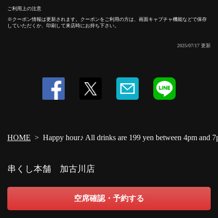
ご利用上の注意
クーポン情報は更新されます。クーポンをご利用の方は、画面キャプチャ機能などで保存
していただくか、印刷して来店時にお持ち下さい。
この店舗情報をシェアする
2025/07/17 更新
Happy hour♪ All drinks are 199 yen between 4pm and 7pm! | 串
くし本舗 加古川店
兵庫県加古川市加古川町篠原町３００ A101-2 リトハ加古川1F
https://kushikakogawa.owst.jp/coupons/201670526
お店情報をコピー
HOME
Happy hour♪ All drinks are 199 yen between 4pm and 
串くし本舗 加古川店
閉じる
空席確認・予約する